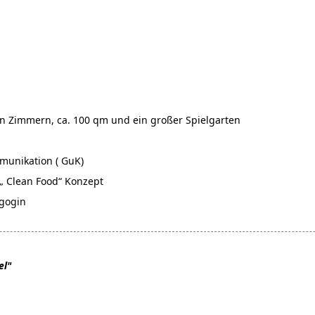
ten Zimmern, ca. 100 qm und ein großer Spielgarten
unikation ( GuK)
„ Clean Food“ Konzept
agogin
el"